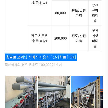
송료(신항)
부산
편도/발전
신항
80,000
기有
터미
널
부산
편도 셔틀운
편도/발전
신항
200,000
송료(북항)
기有
터미
널
윙글로 포워딩 서비스 사용시 [ 상하차료 ] 면제
직상하차의 경우 운송료 100,000원 추가