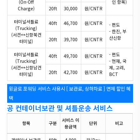
(On-Off
인 항목)
Charge)
20ft
30,000
원/CNTR
터미널셔틀료
40ft
46,700
원/CNTR
- 편도
(Trucking)
- 한진, 부
(서컨↔신항북컨
산신항
20ft
39,700
원/CNTR
터미널)
터미널셔틀료
- 편도
40ft
49,700
원/CNTR
(Trucking)
- 현재, 국
(서컨↔신항남컨
제, 고려,
20ft
42,700
원/CNTR
터미널)
BCT
윙글로 포워딩 서비스 사용시 [ 보관료, 상하차료 ] 면제 할인 혜
택
공 컨테이너보관 및 셔틀운송 서비스
서비스 이
항목
구분
단위
비고
용금액
컨테이너 보관료
40ft
4,000
원/Day