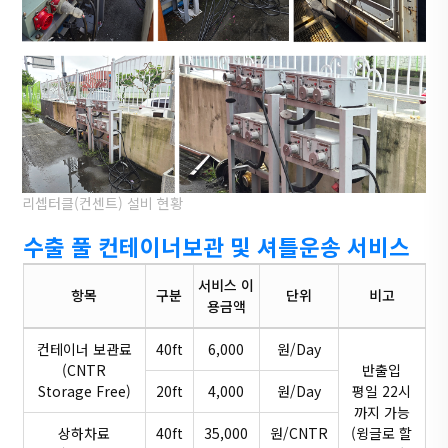
리셉터클(컨센트) 설비 현황
수출 풀 컨테이너보관 및 셔틀운송 서비스
서비스 이
항목
구분
단위
비고
용금액
컨테이너 보관료
40ft
6,000
원/Day
(CNTR
반출입
Storage Free)
20ft
4,000
원/Day
평일 22시
까지 가능
상하차료
40ft
35,000
원/CNTR
(윙글로 할