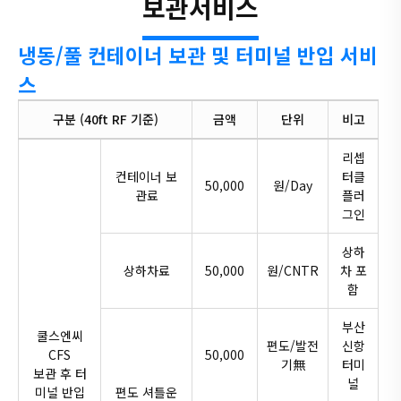
보관서비스
냉동/풀 컨테이너 보관 및 터미널 반입 서비
스
구분 (40ft RF 기준)
금액
단위
비고
리셉
컨테이너 보
터클
50,000
원/Day
관료
플러
그인
상하
상하차료
50,000
원/CNTR
차 포
함
부산
쿨스엔씨
편도/발전
신항
CFS
50,000
기無
터미
보관 후 터
널
미널 반입
편도 셔틀운