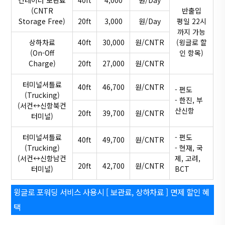
(CNTR
반출입
Storage Free)
20ft
3,000
원/Day
평일 22시
까지 가능
상하차료
40ft
30,000
원/CNTR
(윙글로 할
(On-Off
인 항목)
Charge)
20ft
27,000
원/CNTR
터미널셔틀료
40ft
46,700
원/CNTR
- 편도
(Trucking)
- 한진, 부
(서컨↔신항북컨
산신항
20ft
39,700
원/CNTR
터미널)
터미널셔틀료
- 편도
40ft
49,700
원/CNTR
(Trucking)
- 현재, 국
(서컨↔신항남컨
제, 고려,
20ft
42,700
원/CNTR
터미널)
BCT
윙글로 포워딩 서비스 사용시 [ 보관료, 상하차료 ] 면제 할인 혜
택