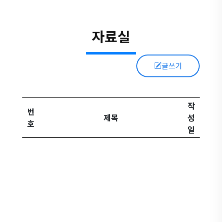
자료실
글쓰기
작
번
제목
성
호
일