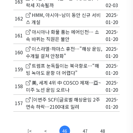
163
락세 지속될까
02-03
HMM, 아시아~남미 동안 신규 서비
2025-
162
스 개설
01-20
아시아나 화물 품는 에어인천… 소
2025-
161
속 바뀌는 직원은 불안
01-20
이스라엘-하마스 휴전…"해상 운임,
2025-
160
수개월 걸쳐 안정화"
01-20
트럼프 눈독들이는 북극항로…“해
2025-
159
빙 녹아도 운항 더 어렵다”
01-20
美, 세계 4위 中 COSCO 제재…亞~
2025-
158
미주 노선 운임 오르나
01-20
[이번주 SCFI]글로벌 해상운임 2주
2025-
157
연속 하락…2100대로 밀려
01-20
[<
<
46
47
48