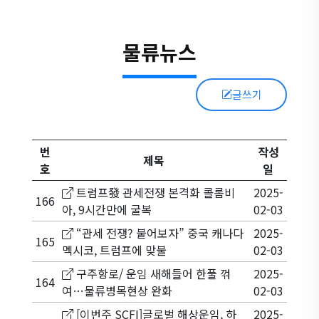
물류뉴스
글쓰기
번
작성
제목
호
일
트럼프發 관세전쟁 본격화 콜롬비
2025-
166
아, 9시간만에 굴복
02-03
“관세 전쟁? 붙어보자” 중국 캐나다
2025-
165
멕시코, 트럼프에 맞불
02-03
구주항로/ 운임 새해들어 한풀 꺾
2025-
164
여…물류병목현상 완화
02-03
[이번주 SCFI]글로벌 해상운임, 하
2025-