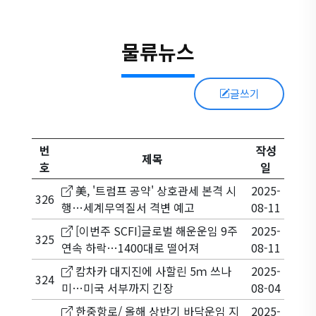
물류뉴스
글쓰기
번
작성
제목
호
일
美, '트럼프 공약' 상호관세 본격 시
2025-
326
행…세계무역질서 격변 예고
08-11
[이번주 SCFI]글로벌 해운운임 9주
2025-
325
연속 하락…1400대로 떨어져
08-11
캄차카 대지진에 사할린 5ｍ 쓰나
2025-
324
미…미국 서부까지 긴장
08-04
한중항로/ 올해 상반기 바닥운임 지
2025-