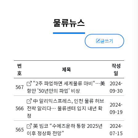
물류뉴스
글쓰기
번
작성
제목
호
일
"2주 파업하면 세계물류 마비"…美
2024-
567
항만 '50년만의 파업' 비상
09-30
中 알리익스프레스, 인천 물류 허브
2024-
566
전략 알리다… 물류센터 입지 내년 확
09-19
정
英 빔코 “수에즈운하 통항 2025년
2024-
565
이후 정상화 전망”
07-15