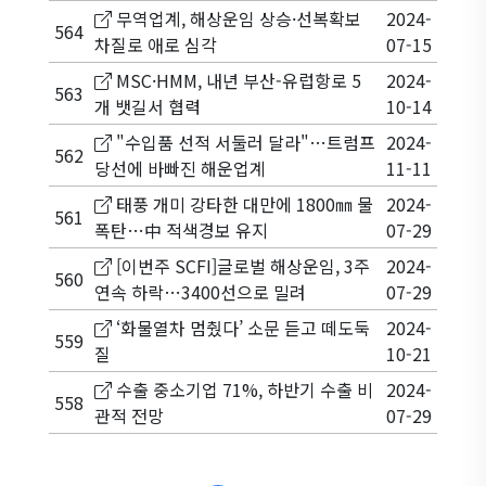
무역업계, 해상운임 상승·선복확보
2024-
564
차질로 애로 심각
07-15
MSC·HMM, 내년 부산-유럽항로 5
2024-
563
개 뱃길서 협력
10-14
"수입품 선적 서둘러 달라"…트럼프
2024-
562
당선에 바빠진 해운업계
11-11
태풍 개미 강타한 대만에 1800㎜ 물
2024-
561
폭탄…中 적색경보 유지
07-29
[이번주 SCFI]글로벌 해상운임, 3주
2024-
560
연속 하락…3400선으로 밀려
07-29
‘화물열차 멈췄다’ 소문 듣고 떼도둑
2024-
559
질
10-21
수출 중소기업 71%, 하반기 수출 비
2024-
558
관적 전망
07-29