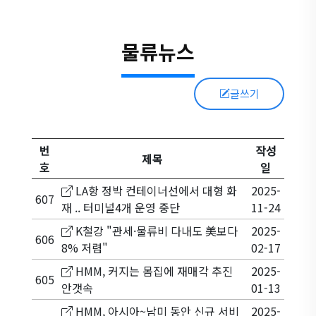
물류뉴스
글쓰기
번
작성
제목
호
일
LA항 정박 컨테이너선에서 대형 화
2025-
607
재 .. 터미널4개 운영 중단
11-24
K철강 "관세·물류비 다내도 美보다
2025-
606
8% 저렴"
02-17
HMM, 커지는 몸집에 재매각 추진
2025-
605
안갯속
01-13
HMM, 아시아~남미 동안 신규 서비
2025-