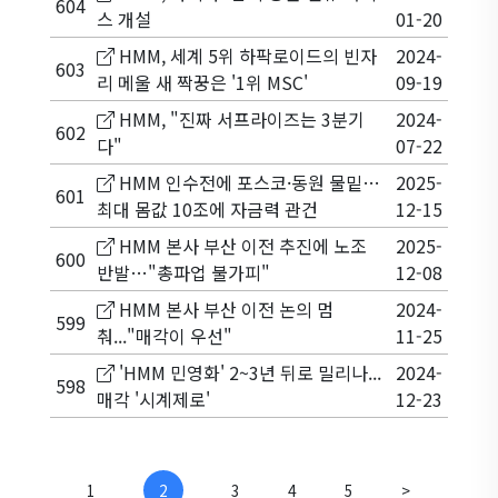
604
스 개설
01-20
HMM, 세계 5위 하팍로이드의 빈자
2024-
603
리 메울 새 짝꿍은 '1위 MSC'
09-19
HMM, "진짜 서프라이즈는 3분기
2024-
602
다"
07-22
HMM 인수전에 포스코·동원 물밑…
2025-
601
최대 몸값 10조에 자금력 관건
12-15
HMM 본사 부산 이전 추진에 노조
2025-
600
반발…"총파업 불가피"
12-08
HMM 본사 부산 이전 논의 멈
2024-
599
춰..."매각이 우선"
11-25
'HMM 민영화' 2~3년 뒤로 밀리나...
2024-
598
매각 '시계제로'
12-23
1
2
3
4
5
>