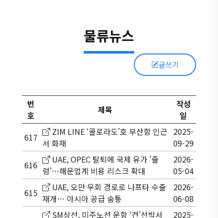
물류뉴스
글쓰기
번
작성
제목
호
일
ZIM LINE ‘콜로라도’호 부산항 인근
2025-
617
서 화재
09-29
UAE, OPEC 탈퇴에 국제 유가 '출
2026-
616
렁'…해운업계 비용 리스크 확대
05-04
UAE, 오만 우회 경로로 나프타 수출
2026-
615
재개… 아시아 공급 숨통
06-08
SM상선, 미주노선 운항 ‘컨’선박서
2025-