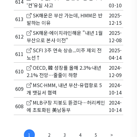
614
‘컨’유실 사고
03-10
SK해운은 부산 가는데, HMM은 반
2025-
613
발하는 이유
12-15
SK해운·에이치라인해운 "내년 1월
2025-
612
부산으로 본사 이전"
12-08
SCFI 3주 연속 상승...미주 제외 전
2025-
611
노선↑
04-14
OECD, 韓 성장률 올해 2.3%·내년
2024-
610
2.1% 전망…줄줄이 하향
12-09
MSC·HMM, 내년 부산-유럽항로 5
2024-
609
개 뱃길서 협력
10-14
MLB구장 지붕도 뜯겼다…허리케인
2024-
608
에 초토화된 美남동부
10-14
1
2
3
4
5
>