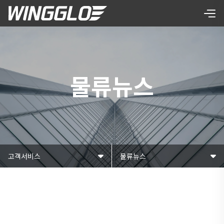
물류뉴스
고객서비스
물류뉴스