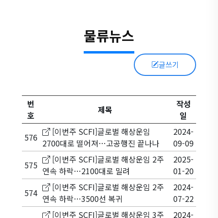
물류뉴스
글쓰기
번
작성
제목
호
일
[이번주 SCFI]글로벌 해상운임
2024-
576
2700대로 떨어져…고공행진 끝나나
09-09
[이번주 SCFI]글로벌 해상운임 2주
2025-
575
연속 하락…2100대로 밀려
01-20
[이번주 SCFI]글로벌 해상운임 2주
2024-
574
연속 하락…3500선 복귀
07-22
[이번주 SCFI]글로벌 해상운임 3주
2024-