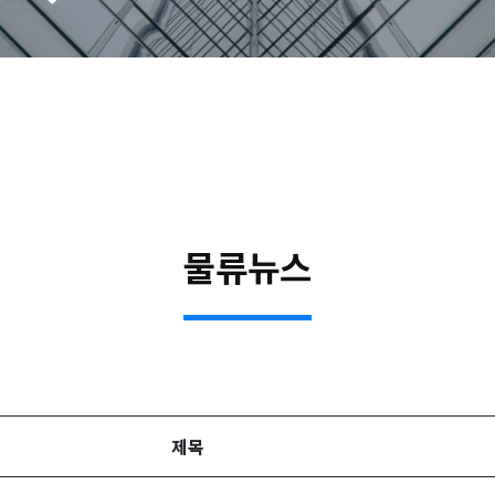
물류뉴스
제목