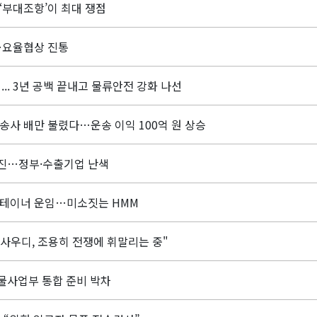
‘부대조항’이 최대 쟁점
요율협상 진통
... 3년 공백 끝내고 물류안전 강화 나선
송사 배만 불렸다…운송 이익 100억 원 상승
진…정부·수출기업 난색
컨테이너 운임…미소짓는 HMM
사우디, 조용히 전쟁에 휘말리는 중"
물사업부 통합 준비 박차