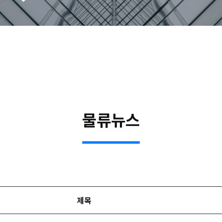
물류뉴스
제목