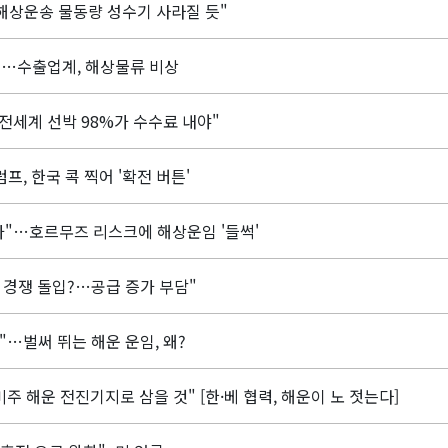
해상운송 물동량 성수기 사라질 듯"
"…수출업계, 해상물류 비상
전세계 선박 98%가 수수료 내야"
, 한국 콕 찍어 '확전 버튼'
가"…호르무즈 리스크에 해상운임 '들썩'
경쟁 돌입?…공급 증가 부담"
…벌써 뛰는 해운 운임, 왜?
주 해운 전진기지로 삼을 것" [한·베 협력, 해운이 노 젓는다]