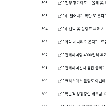
596
"전쟁 장기화로… 올해 美 
595
"中 밀어내기 폭탄 또 온다
594
"中선박 美 입항료 부과 시 
593
"최악 시나리오 온다"…트럼프
592
"컨테이너당 4000달러 추
591
"컨테이너선사 몸집 불리기 
590
"크리스마스 물량도 아닌데"
589
"폭발적 성장중인 베트남, 미