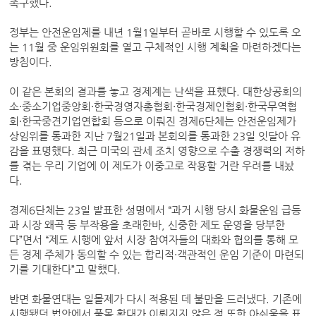
촉구했다.
정부는 안전운임제를 내년 1월1일부터 곧바로 시행할 수 있도록 오
는 11월 중 운임위원회를 열고 구체적인 시행 계획을 마련하겠다는
방침이다.
이 같은 본회의 결과를 놓고 경제계는 난색을 표했다. 대한상공회의
소·중소기업중앙회·한국경영자총협회·한국경제인협회·한국무역협
회·한국중견기업연합회 등으로 이뤄진 경제6단체는 안전운임제가
상임위를 통과한 지난 7월21일과 본회의를 통과한 23일 잇달아 유
감을 표명했다. 최근 미국의 관세 조치 영향으로 수출 경쟁력의 저하
를 겪는 우리 기업에 이 제도가 이중고로 작용할 거란 우려를 내놨
다.
경제6단체는 23일 발표한 성명에서 “과거 시행 당시 화물운임 급등
과 시장 왜곡 등 부작용을 초래한바, 신중한 제도 운영을 당부한
다”면서 “제도 시행에 앞서 시장 참여자들의 대화와 협의를 통해 모
든 경제 주체가 동의할 수 있는 합리적·객관적인 운임 기준이 마련되
기를 기대한다”고 말했다.
반면 화물연대는 일몰제가 다시 적용된 데 불만을 드러냈다. 기존에
시행됐던 법안에서 품목 확대가 이뤄지지 않은 점 또한 아쉬움을 표