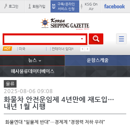
구독/온라인
KSG On
로그인
회원가입
서비스 신청
Air
미국
컨테이너 임대사
석도
미중
뉴스
운항스케줄
해사물류데이터베이스
물류
2025-08-06 09:08
화물차 안전운임제 4년만에 재도입…
내년 1월 시행
화물연대 “일몰제 반대”…경제계 “경쟁력 저하 우려”