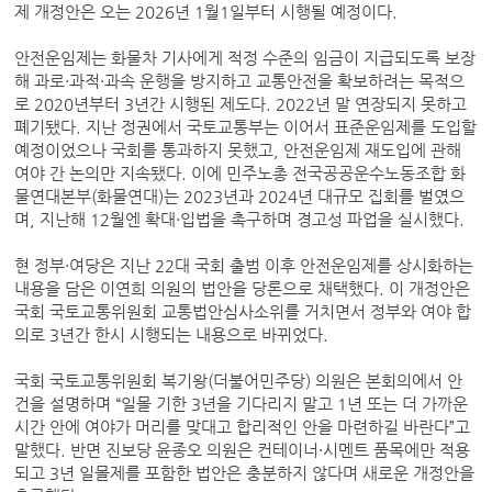
제 개정안은 오는 2026년 1월1일부터 시행될 예정이다.
안전운임제는 화물차 기사에게 적정 수준의 임금이 지급되도록 보장
해 과로·과적·과속 운행을 방지하고 교통안전을 확보하려는 목적으
로 2020년부터 3년간 시행된 제도다. 2022년 말 연장되지 못하고
폐기됐다. 지난 정권에서 국토교통부는 이어서 표준운임제를 도입할
예정이었으나 국회를 통과하지 못했고, 안전운임제 재도입에 관해
여야 간 논의만 지속됐다. 이에 민주노총 전국공공운수노동조합 화
물연대본부(화물연대)는 2023년과 2024년 대규모 집회를 벌였으
며, 지난해 12월엔 확대·입법을 촉구하며 경고성 파업을 실시했다.
현 정부·여당은 지난 22대 국회 출범 이후 안전운임제를 상시화하는
내용을 담은 이연희 의원의 법안을 당론으로 채택했다. 이 개정안은
국회 국토교통위원회 교통법안심사소위를 거치면서 정부와 여야 합
의로 3년간 한시 시행되는 내용으로 바뀌었다.
국회 국토교통위원회 복기왕(더불어민주당) 의원은 본회의에서 안
건을 설명하며 “일몰 기한 3년을 기다리지 말고 1년 또는 더 가까운
시간 안에 여야가 머리를 맞대고 합리적인 안을 마련하길 바란다”고
말했다. 반면 진보당 윤종오 의원은 컨테이너·시멘트 품목에만 적용
되고 3년 일몰제를 포함한 법안은 충분하지 않다며 새로운 개정안을