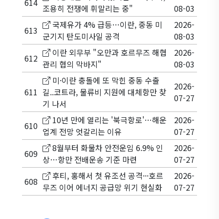
614
조용히 전쟁에 휘말리는 중"
08-03
국제유가 4% 급등…이란, 중동 미
2026-
613
군기지 탄도미사일 공격
08-03
이란 외무부 "오만과 호르무즈 해협
2026-
612
관리 협의 막바지"
08-03
미·이란 충돌에 또 막힌 중동 수출
2026-
611
길..코트라, 물류비 지원에 대체항만 찾
07-27
기 나서
10년 만에 열리는 '북극항로'…해운
2026-
610
업계 전망 엇갈리는 이유
07-27
8월부터 화물차 안전운임 6.9% 인
2026-
609
상…항만 전배운송 기준 마련
07-27
후티, 홍해서 첫 유조선 공격···호르
2026-
608
무즈 이어 에너지 공급망 위기 현실화
07-27