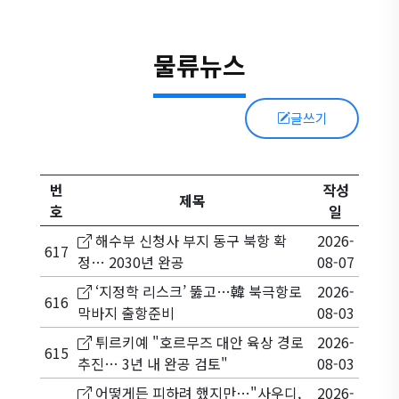
물류뉴스
글쓰기
번
작성
제목
호
일
해수부 신청사 부지 동구 북항 확
2026-
617
정… 2030년 완공
08-07
‘지정학 리스크’ 뚫고…韓 북극항로
2026-
616
막바지 출항준비
08-03
튀르키예 "호르무즈 대안 육상 경로
2026-
615
추진… 3년 내 완공 검토"
08-03
어떻게든 피하려 했지만…"사우디,
2026-