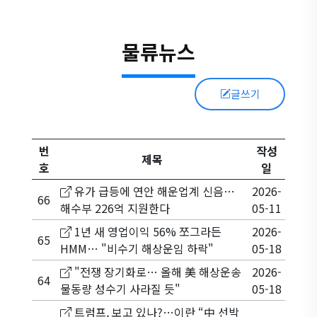
물류뉴스
글쓰기
번
작성
제목
호
일
유가 급등에 연안 해운업계 신음…
2026-
66
해수부 226억 지원한다
05-11
1년 새 영업이익 56% 쪼그라든
2026-
65
HMM… "비수기 해상운임 하락"
05-18
"전쟁 장기화로… 올해 美 해상운송
2026-
64
물동량 성수기 사라질 듯"
05-18
트럼프, 보고 있나?…이란 “中 선박