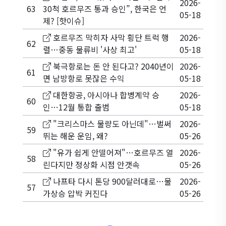
2026-
63
30척 호르무즈 통과 승인”, 한국은 언
05-18
제? [핫이슈]
호르무즈 막히자 사막 횡단 트럭 행
2026-
62
렬…중동 물류비 '사상 최고'
05-18
북극항로는 돈 안 된다고? 2040년이
2026-
61
면 남방항로 못잖은 수익
05-18
대한항공, 아시아나 합병계약 승
2026-
60
인…12월 통합 출범
05-18
"크리스마스 물량도 아닌데"…벌써
2026-
59
뛰는 해운 운임, 왜?
05-26
"유가 쉽게 안떨어져"…호르무즈 열
2026-
58
린다지만 정상화 시점 안갯속
05-26
나프타 다시 톤당 900달러대로…물
2026-
57
가상승 압박 커진다
05-26