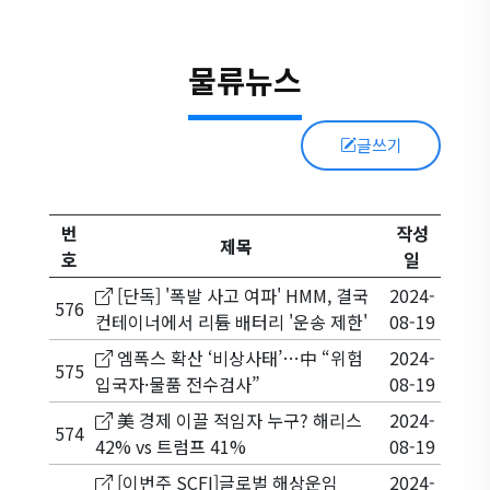
물류뉴스
글쓰기
번
작성
제목
호
일
[단독] '폭발 사고 여파' HMM, 결국
2024-
576
컨테이너에서 리튬 배터리 '운송 제한'
08-19
엠폭스 확산 ‘비상사태’…中 “위험
2024-
575
입국자·물품 전수검사”
08-19
美 경제 이끌 적임자 누구? 해리스
2024-
574
42% vs 트럼프 41%
08-19
[이번주 SCFI]글로벌 해상운임
2024-