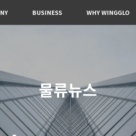
NY
BUSINESS
WHY WINGGLO
물류뉴스