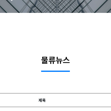
물류뉴스
제목