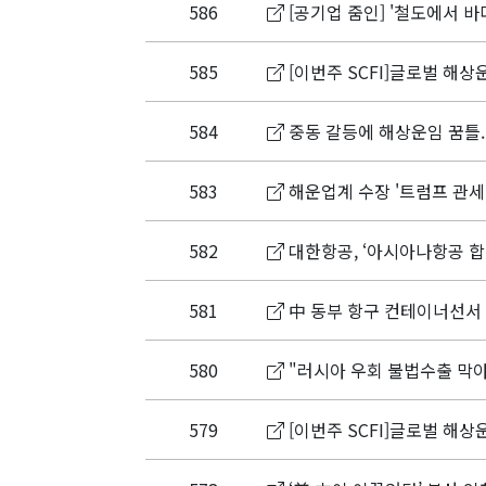
586
[공기업 줌인] '철도에서 
585
[이번주 SCFI]글로벌 해상
584
중동 갈등에 해상운임 꿈틀.
583
해운업계 수장 '트럼프 관세'
582
대한항공, ‘아시아나항공 합
581
中 동부 항구 컨테이너선서
580
"러시아 우회 불법수출 막
579
[이번주 SCFI]글로벌 해상