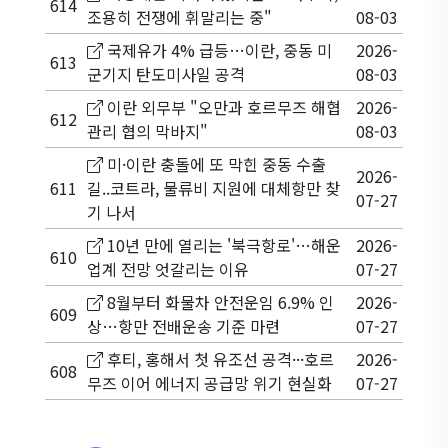
614
조용히 전쟁에 휘말리는 중"
08-03
국제유가 4% 급등…이란, 중동 미
2026-
613
군기지 탄도미사일 공격
08-03
이란 외무부 "오만과 호르무즈 해협
2026-
612
관리 협의 막바지"
08-03
미·이란 충돌에 또 막힌 중동 수출
2026-
611
길..코트라, 물류비 지원에 대체항만 찾
07-27
기 나서
10년 만에 열리는 '북극항로'…해운
2026-
610
업계 전망 엇갈리는 이유
07-27
8월부터 화물차 안전운임 6.9% 인
2026-
609
상…항만 전배운송 기준 마련
07-27
후티, 홍해서 첫 유조선 공격···호르
2026-
608
무즈 이어 에너지 공급망 위기 현실화
07-27