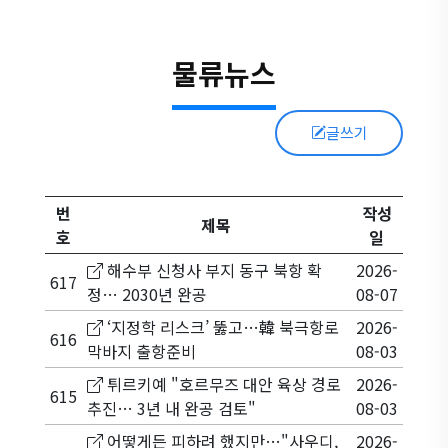
물류뉴스
글쓰기
번
작성
제목
호
일
해수부 신청사 부지 동구 북항 확
2026-
617
정… 2030년 완공
08-07
‘지정학 리스크’ 뚫고…韓 북극항로
2026-
616
막바지 출항준비
08-03
튀르키예 "호르무즈 대안 육상 경로
2026-
615
추진… 3년 내 완공 검토"
08-03
어떻게든 피하려 했지만…"사우디,
2026-